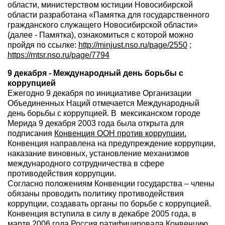
области, министерством юстиции Новосибирской
области разработана «Памятка для государственного
гражданского служащего Новосибирской области»
(далее - Памятка), ознакомиться с которой можно
пройдя по ссылке:
http://minjust.nso.ru/page/2550
;
https://mtsr.nso.ru/page/7794
9 декабря - Международный день борьбы с
коррупцией
Ежегодно 9 декабря по инициативе Организации
Объединенных Наций отмечается Международный
день борьбы с коррупцией. В мексиканском городе
Мерида 9 декабря 2003 года была открыта для
подписания
Конвенция ООН против коррупции.
Конвенция направлена на предупреждение коррупции,
наказание виновных, установление механизмов
международного сотрудничества в сфере
противодействия коррупции.
Согласно положениям Конвенции государства – члены
обязаны проводить политику противодействия
коррупции, создавать органы по борьбе с коррупцией.
Конвенция вступила в силу в декабре 2005 года, в
марте 2006 года Россия ратифицировала Конвенцию.